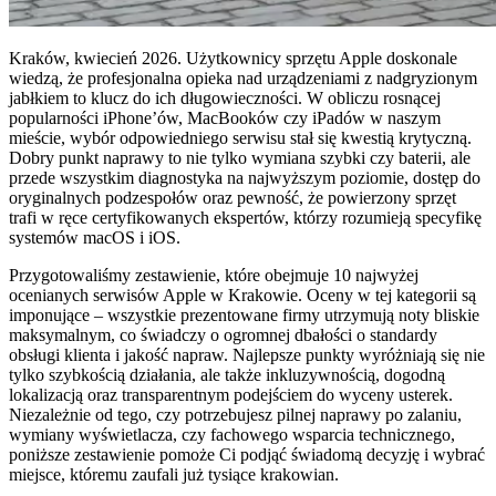
Kraków, kwiecień 2026. Użytkownicy sprzętu Apple doskonale
wiedzą, że profesjonalna opieka nad urządzeniami z nadgryzionym
jabłkiem to klucz do ich długowieczności. W obliczu rosnącej
popularności iPhone’ów, MacBooków czy iPadów w naszym
mieście, wybór odpowiedniego serwisu stał się kwestią krytyczną.
Dobry punkt naprawy to nie tylko wymiana szybki czy baterii, ale
przede wszystkim diagnostyka na najwyższym poziomie, dostęp do
oryginalnych podzespołów oraz pewność, że powierzony sprzęt
trafi w ręce certyfikowanych ekspertów, którzy rozumieją specyfikę
systemów macOS i iOS.
Przygotowaliśmy zestawienie, które obejmuje 10 najwyżej
ocenianych serwisów Apple w Krakowie. Oceny w tej kategorii są
imponujące – wszystkie prezentowane firmy utrzymują noty bliskie
maksymalnym, co świadczy o ogromnej dbałości o standardy
obsługi klienta i jakość napraw. Najlepsze punkty wyróżniają się nie
tylko szybkością działania, ale także inkluzywnością, dogodną
lokalizacją oraz transparentnym podejściem do wyceny usterek.
Niezależnie od tego, czy potrzebujesz pilnej naprawy po zalaniu,
wymiany wyświetlacza, czy fachowego wsparcia technicznego,
poniższe zestawienie pomoże Ci podjąć świadomą decyzję i wybrać
miejsce, któremu zaufali już tysiące krakowian.