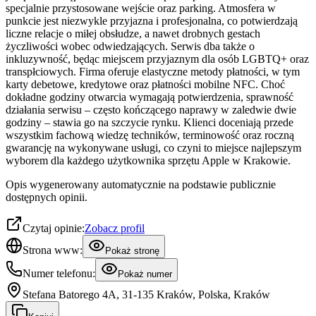
specjalnie przystosowane wejście oraz parking. Atmosfera w
punkcie jest niezwykle przyjazna i profesjonalna, co potwierdzają
liczne relacje o miłej obsłudze, a nawet drobnych gestach
życzliwości wobec odwiedzających. Serwis dba także o
inkluzywność, będąc miejscem przyjaznym dla osób LGBTQ+ oraz
transpłciowych. Firma oferuje elastyczne metody płatności, w tym
karty debetowe, kredytowe oraz płatności mobilne NFC. Choć
dokładne godziny otwarcia wymagają potwierdzenia, sprawność
działania serwisu – często kończącego naprawy w zaledwie dwie
godziny – stawia go na szczycie rynku. Klienci doceniają przede
wszystkim fachową wiedzę techników, terminowość oraz roczną
gwarancję na wykonywane usługi, co czyni to miejsce najlepszym
wyborem dla każdego użytkownika sprzętu Apple w Krakowie.
Opis wygenerowany automatycznie na podstawie publicznie
dostępnych opinii.
Czytaj opinie:
Zobacz profil
Strona www:
Pokaż stronę
Numer telefonu:
Pokaż numer
Stefana Batorego 4A, 31-135 Kraków, Polska, Kraków