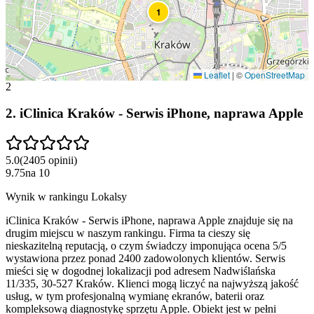
1
Leaflet
|
©
OpenStreetMap
2
2
.
iClinica Kraków - Serwis iPhone, naprawa Apple
5.0
(
2405
opinii
)
9.75
na
10
Wynik w rankingu Lokalsy
iClinica Kraków - Serwis iPhone, naprawa Apple znajduje się na
drugim miejscu w naszym rankingu. Firma ta cieszy się
nieskazitelną reputacją, o czym świadczy imponująca ocena 5/5
wystawiona przez ponad 2400 zadowolonych klientów. Serwis
mieści się w dogodnej lokalizacji pod adresem Nadwiślańska
11/335, 30-527 Kraków. Klienci mogą liczyć na najwyższą jakość
usług, w tym profesjonalną wymianę ekranów, baterii oraz
kompleksową diagnostykę sprzętu Apple. Obiekt jest w pełni