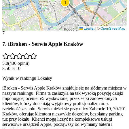
1
Leaflet
|
©
OpenStreetMap
7
7
.
iBroken - Serwis Apple Kraków
5.0
(
436
opinii
)
8.50
na
10
Wynik w rankingu Lokalsy
iBroken - Serwis Apple Kraków znajduje się na siódmym miejscu w
naszym rankingu. Firma ta zasłużyła na tak wysoką pozycję dzięki
imponującej ocenie 5/5 wystawionej przez setki zadowolonych
klientów, którzy doceniają wyjątkowy profesjonalizm oraz
rzetelność zespołu. Serwis mieści się przy ulicy Zabłocie 19, 30-701
Kraków, oferując klientom niezwykle dogodny, bezpłatny parking
tuż przy lokalu. Klienci mogą liczyć na kompleksowe usługi
serwisowe urządzeń Apple, począwszy od wymiany baterii i