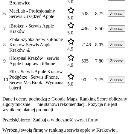
5.0
Bronowice
MacLab - Profesjonalny
6
538
8.75
Zobacz
Serwis Urządzeń Apple
5.0
iBroken - Serwis Apple
7
436
8.50
Zobacz
Kraków
5.0
Zbita Szybka Serwis iPhone
8
Kraków Serwis Apple
2148
8.05
Zobacz
4.9
Kraków 🍎
iHospital Kraków - serwis
9
505
7.80
Zobacz
Apple i naprawa iPhone
4.9
Flix - Serwis Apple Kraków
Podgórze | Serwis iPhone,
10
90
7.75
Zobacz
Serwis MacBook | Wymiana
5.0
baterii
Dane i oceny pochodzą z Google Maps. Ranking Score obliczany
algorytmicznie — nie stanowi rekomendacji. Pozycja nie jest
wynikiem płatnej promocji.
Przedsiębiorco! Zadbaj o widoczność swojej firmy!
Wyróżnij swoją firmę w rankingu
serwis apple
w
Krakowie
i