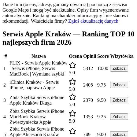
Dane firm (oceny, adresy, godziny otwarcia) pochodzą z serwisu
Google Maps i mogą być nieaktualne. Opisy firm wygenerowane
automatycznie. Ranking ma charakter informacyjny i nie stanowi
rekomendacji.
Właścicielu firmy?
Zgłoś aktualizację danych
.
Serwis Apple Kraków — Ranking TOP 10
najlepszych firm 2026
#
Nazwa
Ocena
Opinii
Score
Wizytówka
FLIX - Serwis Apple Kraków
1
| Serwis iPhone, Serwis
5312
10.00
Zobacz
5.0
MacBook | Wymiana szybki
iClinica Kraków - Serwis
2
2405
9.75
Zobacz
iPhone, naprawa Apple
5.0
Zbita Szybka Serwis iPhone
3
2370
9.50
Zobacz
Apple Kraków Długa
5.0
Zbita Szybka Serwis iPhone
4
MacBook Kraków
1353
9.25
Zobacz
5.0
Zwierzyniecka Apple
Zbita Szybka Serwis iPhone
5
Apple Akcesoria Kraków
749
9.00
Zobacz