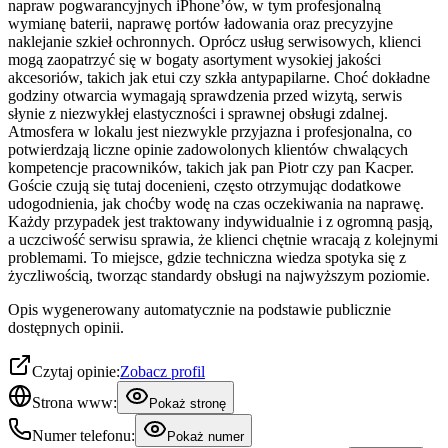
napraw pogwarancyjnych iPhone’ów, w tym profesjonalną
wymianę baterii, naprawę portów ładowania oraz precyzyjne
naklejanie szkieł ochronnych. Oprócz usług serwisowych, klienci
mogą zaopatrzyć się w bogaty asortyment wysokiej jakości
akcesoriów, takich jak etui czy szkła antypapilarne. Choć dokładne
godziny otwarcia wymagają sprawdzenia przed wizytą, serwis
słynie z niezwykłej elastyczności i sprawnej obsługi zdalnej.
Atmosfera w lokalu jest niezwykle przyjazna i profesjonalna, co
potwierdzają liczne opinie zadowolonych klientów chwalących
kompetencje pracowników, takich jak pan Piotr czy pan Kacper.
Goście czują się tutaj docenieni, często otrzymując dodatkowe
udogodnienia, jak choćby wodę na czas oczekiwania na naprawę.
Każdy przypadek jest traktowany indywidualnie i z ogromną pasją,
a uczciwość serwisu sprawia, że klienci chętnie wracają z kolejnymi
problemami. To miejsce, gdzie techniczna wiedza spotyka się z
życzliwością, tworząc standardy obsługi na najwyższym poziomie.
Opis wygenerowany automatycznie na podstawie publicznie
dostępnych opinii.
Czytaj opinie:
Zobacz profil
Strona www:
Pokaż stronę
Numer telefonu:
Pokaż numer