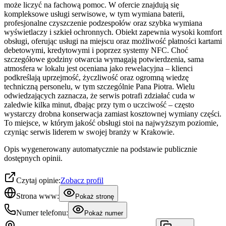
może liczyć na fachową pomoc. W ofercie znajdują się
kompleksowe usługi serwisowe, w tym wymiana baterii,
profesjonalne czyszczenie podzespołów oraz szybka wymiana
wyświetlaczy i szkieł ochronnych. Obiekt zapewnia wysoki komfort
obsługi, oferując usługi na miejscu oraz możliwość płatności kartami
debetowymi, kredytowymi i poprzez systemy NFC. Choć
szczegółowe godziny otwarcia wymagają potwierdzenia, sama
atmosfera w lokalu jest oceniana jako rewelacyjna – klienci
podkreślają uprzejmość, życzliwość oraz ogromną wiedzę
techniczną personelu, w tym szczególnie Pana Piotra. Wielu
odwiedzających zaznacza, że serwis potrafi zdziałać cuda w
zaledwie kilka minut, dbając przy tym o uczciwość – często
wystarczy drobna konserwacja zamiast kosztownej wymiany części.
To miejsce, w którym jakość obsługi stoi na najwyższym poziomie,
czyniąc serwis liderem w swojej branży w Krakowie.
Opis wygenerowany automatycznie na podstawie publicznie
dostępnych opinii.
Czytaj opinie:
Zobacz profil
Strona www:
Pokaż stronę
Numer telefonu:
Pokaż numer