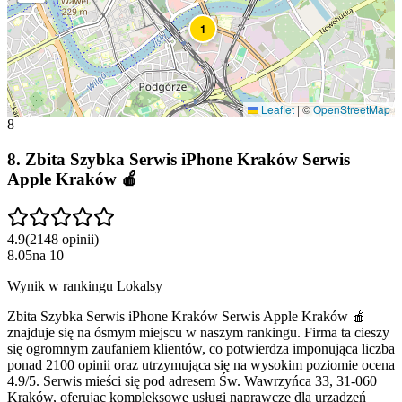
1
Leaflet
|
©
OpenStreetMap
8
8
.
Zbita Szybka Serwis iPhone Kraków Serwis
Apple Kraków 🍎
4.9
(
2148
opinii
)
8.05
na
10
Wynik w rankingu Lokalsy
Zbita Szybka Serwis iPhone Kraków Serwis Apple Kraków 🍎
znajduje się na ósmym miejscu w naszym rankingu. Firma ta cieszy
się ogromnym zaufaniem klientów, co potwierdza imponująca liczba
ponad 2100 opinii oraz utrzymująca się na wysokim poziomie ocena
4.9/5. Serwis mieści się pod adresem Św. Wawrzyńca 33, 31-060
Kraków, oferując kompleksowe usługi naprawcze dla urządzeń