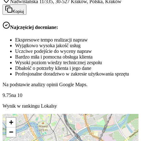
Nadwiślańska 11/335, 30-527 Kraków, Polska, Kraków
Kopiuj
Najczęściej doceniane:
Ekspresowe tempo realizacji napraw
Wyjątkowo wysoka jakość usług
Uczciwe podejście do wyceny napraw
Bardzo miła i pomocna obsługa klienta
Wysoki poziom wiedzy technicznej zespołu
Dbałość o potrzeby klienta i jego dane
Profesjonalne doradztwo w zakresie użytkowania sprzętu
Na podstawie analizy opinii Google Maps.
9.75
na
10
Wynik w rankingu Lokalsy
+
−