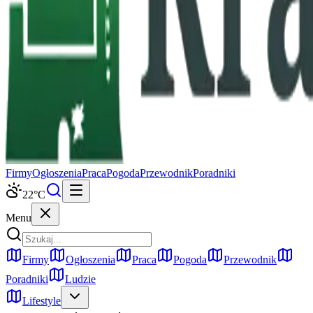
Firmy
Ogłoszenia
Praca
Pogoda
Przewodnik
Poradniki
22
°C
Menu
Firmy
Ogłoszenia
Praca
Pogoda
Przewodnik
Poradniki
Ludzie
Lifestyle