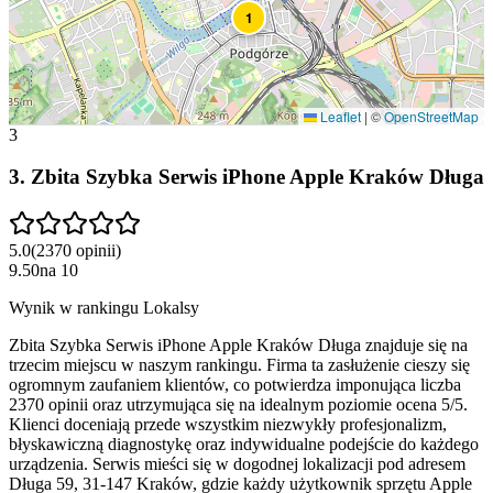
1
Leaflet
|
©
OpenStreetMap
3
3
.
Zbita Szybka Serwis iPhone Apple Kraków Długa
5.0
(
2370
opinii
)
9.50
na
10
Wynik w rankingu Lokalsy
Zbita Szybka Serwis iPhone Apple Kraków Długa znajduje się na
trzecim miejscu w naszym rankingu. Firma ta zasłużenie cieszy się
ogromnym zaufaniem klientów, co potwierdza imponująca liczba
2370 opinii oraz utrzymująca się na idealnym poziomie ocena 5/5.
Klienci doceniają przede wszystkim niezwykły profesjonalizm,
błyskawiczną diagnostykę oraz indywidualne podejście do każdego
urządzenia. Serwis mieści się w dogodnej lokalizacji pod adresem
Długa 59, 31-147 Kraków, gdzie każdy użytkownik sprzętu Apple