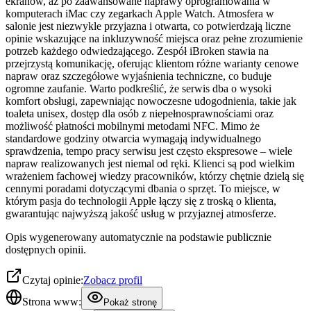
ekranów, aż po zaawansowane naprawy oprogramowania w
komputerach iMac czy zegarkach Apple Watch. Atmosfera w
salonie jest niezwykle przyjazna i otwarta, co potwierdzają liczne
opinie wskazujące na inkluzywność miejsca oraz pełne zrozumienie
potrzeb każdego odwiedzającego. Zespół iBroken stawia na
przejrzystą komunikację, oferując klientom różne warianty cenowe
napraw oraz szczegółowe wyjaśnienia techniczne, co buduje
ogromne zaufanie. Warto podkreślić, że serwis dba o wysoki
komfort obsługi, zapewniając nowoczesne udogodnienia, takie jak
toaleta unisex, dostęp dla osób z niepełnosprawnościami oraz
możliwość płatności mobilnymi metodami NFC. Mimo że
standardowe godziny otwarcia wymagają indywidualnego
sprawdzenia, tempo pracy serwisu jest często ekspresowe – wiele
napraw realizowanych jest niemal od ręki. Klienci są pod wielkim
wrażeniem fachowej wiedzy pracowników, którzy chętnie dzielą się
cennymi poradami dotyczącymi dbania o sprzęt. To miejsce, w
którym pasja do technologii Apple łączy się z troską o klienta,
gwarantując najwyższą jakość usług w przyjaznej atmosferze.
Opis wygenerowany automatycznie na podstawie publicznie
dostępnych opinii.
Czytaj opinie:
Zobacz profil
Strona www:
Pokaż stronę