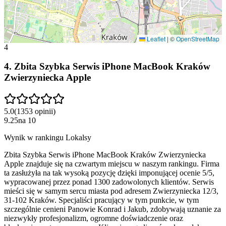
Leaflet
|
©
OpenStreetMap
4
4
.
Zbita Szybka Serwis iPhone MacBook Kraków
Zwierzyniecka Apple
5.0
(
1353
opinii
)
9.25
na
10
Wynik w rankingu Lokalsy
Zbita Szybka Serwis iPhone MacBook Kraków Zwierzyniecka
Apple znajduje się na czwartym miejscu w naszym rankingu. Firma
ta zasłużyła na tak wysoką pozycję dzięki imponującej ocenie 5/5,
wypracowanej przez ponad 1300 zadowolonych klientów. Serwis
mieści się w samym sercu miasta pod adresem Zwierzyniecka 12/3,
31-102 Kraków. Specjaliści pracujący w tym punkcie, w tym
szczególnie cenieni Panowie Konrad i Jakub, zdobywają uznanie za
niezwykły profesjonalizm, ogromne doświadczenie oraz