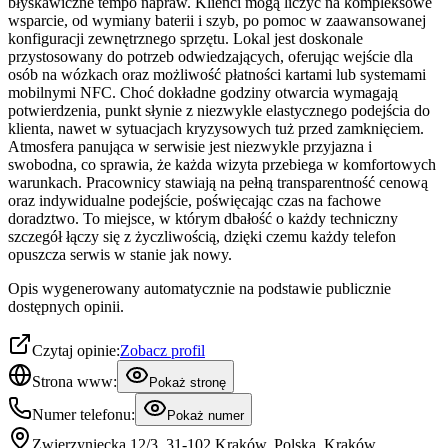
błyskawiczne tempo napraw. Klienci mogą liczyć na kompleksowe
wsparcie, od wymiany baterii i szyb, po pomoc w zaawansowanej
konfiguracji zewnętrznego sprzętu. Lokal jest doskonale
przystosowany do potrzeb odwiedzających, oferując wejście dla
osób na wózkach oraz możliwość płatności kartami lub systemami
mobilnymi NFC. Choć dokładne godziny otwarcia wymagają
potwierdzenia, punkt słynie z niezwykle elastycznego podejścia do
klienta, nawet w sytuacjach kryzysowych tuż przed zamknięciem.
Atmosfera panująca w serwisie jest niezwykle przyjazna i
swobodna, co sprawia, że każda wizyta przebiega w komfortowych
warunkach. Pracownicy stawiają na pełną transparentność cenową
oraz indywidualne podejście, poświęcając czas na fachowe
doradztwo. To miejsce, w którym dbałość o każdy techniczny
szczegół łączy się z życzliwością, dzięki czemu każdy telefon
opuszcza serwis w stanie jak nowy.
Opis wygenerowany automatycznie na podstawie publicznie
dostępnych opinii.
Czytaj opinie:
Zobacz profil
Strona www:
Pokaż stronę
Numer telefonu:
Pokaż numer
Zwierzyniecka 12/3, 31-102 Kraków, Polska, Kraków