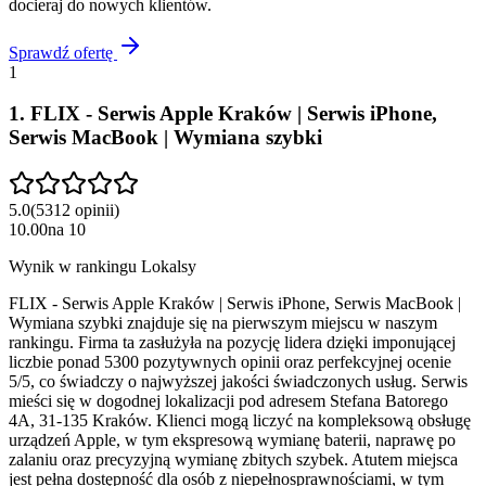
docieraj do nowych klientów.
Sprawdź ofertę
1
1
.
FLIX - Serwis Apple Kraków | Serwis iPhone,
Serwis MacBook | Wymiana szybki
5.0
(
5312
opinii
)
10.00
na
10
Wynik w rankingu Lokalsy
FLIX - Serwis Apple Kraków | Serwis iPhone, Serwis MacBook |
Wymiana szybki znajduje się na pierwszym miejscu w naszym
rankingu. Firma ta zasłużyła na pozycję lidera dzięki imponującej
liczbie ponad 5300 pozytywnych opinii oraz perfekcyjnej ocenie
5/5, co świadczy o najwyższej jakości świadczonych usług. Serwis
mieści się w dogodnej lokalizacji pod adresem Stefana Batorego
4A, 31-135 Kraków. Klienci mogą liczyć na kompleksową obsługę
urządzeń Apple, w tym ekspresową wymianę baterii, naprawę po
zalaniu oraz precyzyjną wymianę zbitych szybek. Atutem miejsca
jest pełna dostępność dla osób z niepełnosprawnościami, w tym