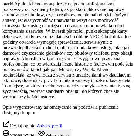
marki Apple. Klienci mogą liczyć na pełen profesjonalizm,
począwszy od wymiany baterii, aż po skomplikowane naprawy
ekranów czy obudów, często realizowane niemal od ręki. Dużym
atutem jest elastyczność w umawianiu wizyt oraz możliwość
skorzystania z usług na miejscu, co znacząco poprawia komfort
korzystania z serwisu. W kwestii płatności, punkt akceptuje karty
debetowe, kredytowe oraz płatności mobilne NFC. Choć dokładne
godziny otwarcia wymagają sprawdzenia, serwis słynie z
niezwykłej dbałości o klienta, oferując dodatkowe usługi, takie jak
darmowe czyszczenie głośników czy obudowy telefonu przy okazji
naprawy. Atmosfera w tym miejscu jest wyjątkowo przyjazna i
profesjonalna, co potwierdzają liczne historie o fachowym podejściu
pracowników, takich jak pan Mikołaj czy Witek. Klienci
podkreślają, że wychodzą z serwisu z urządzeniami wyglądającymi
jak nowe, doceniając przy tym miłą rozmowę i troskę o każdy detal.
To miejsce, w którym techniczna wiedza spotyka się z autentyczną
życzliwością, tworząc standardy obsługi, do których chce się
wracać przy każdej usterce.
Opis wygenerowany automatycznie na podstawie publicznie
dostępnych opinii.
Czytaj opinie:
Zobacz profil
Strona www:
Pokaż stronę