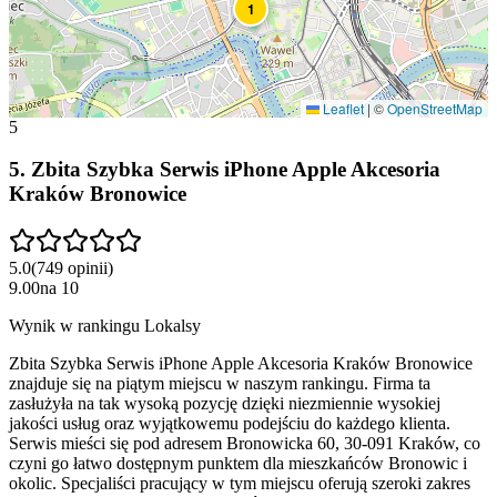
1
Leaflet
|
©
OpenStreetMap
5
5
.
Zbita Szybka Serwis iPhone Apple Akcesoria
Kraków Bronowice
5.0
(
749
opinii
)
9.00
na
10
Wynik w rankingu Lokalsy
Zbita Szybka Serwis iPhone Apple Akcesoria Kraków Bronowice
znajduje się na piątym miejscu w naszym rankingu. Firma ta
zasłużyła na tak wysoką pozycję dzięki niezmiennie wysokiej
jakości usług oraz wyjątkowemu podejściu do każdego klienta.
Serwis mieści się pod adresem Bronowicka 60, 30-091 Kraków, co
czyni go łatwo dostępnym punktem dla mieszkańców Bronowic i
okolic. Specjaliści pracujący w tym miejscu oferują szeroki zakres