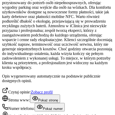
przystosowany do potrzeb osób niepełnosprawnych, oferując
wygodny parking oraz wejście dla osób na wózkach. Dla komfortu
użytkowników dostępne są nowoczesne formy płatności, takie jak
karty debetowe oraz płatności mobilne NFC. Warto również
podkreślić dbałość o ekologię, przejawiającą się w prowadzeniu
recyklingu zużytych baterii. Atmosfera w iClinica jest niezwykle
przyjazna i profesjonalna; zespół tworzą eksperci, którzy z
zaangażowaniem podchodzą do każdego urządzenia, oferując
wsparcie i cenne rady eksploatacyjne. Klienci szczególnie doceniają
szybkość napraw, terminowość oraz uczciwość serwisu, który nie
generuje niepotrzebnych kosztów. Choć godziny otwarcia pozostają
do indywidualnego ustalenia, każda wizyta kończy się pełnym
zadowoleniem z wykonanej usługi. To miejsce, w którym potrzeby
klienta są priorytetem, a profesjonalizm jest widoczny na każdym
kroku współpracy.
Opis wygenerowany automatycznie na podstawie publicznie
dostępnych opinii.
Czytaj opinie:
Zobacz profil
Strona www:
Pokaż stronę
Numer telefonu:
Pokaż numer