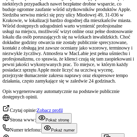
niektórych przypadkach nawet bezpłatne drobne wsparcie, co
buduje ogromne zaufanie wśród użytkowników produktów Apple.
Siedziba serwisu mieści się przy ulicy Miodowej 49, 31-036 w
Krakowie, w lokalizacji bardzo dogodnej dla mieszkańców miasta.
Wśród dostępnych udogodnień warto wymienić profesjonalne
usługi na miejscu, możliwość wizyt online oraz pełne dostosowanie
lokalu dla osób poruszających się na wózkach inwalidzkich. Choć
dokładne godziny otwarcia nie zostały publicznie sprecyzowane,
kontakt z obsługą jest zawsze oceniany jako wzorowy, terminowy i
niezwykle życzliwy. Atmosfera w MacLabie jest pełna uśmiechu i
profesjonalizmu, co sprawia, że klienci czują się tam zaopiekowani i
pewni jakości wykonywanych prac. To miejsce, w którym każdy
posiadacz sprzętu Apple może liczyć na uczciwą wycenę,
przejrzyste tłumaczenie zakresu naprawy oraz ekspresowe tempo
działania, często zamykające się w zaledwie 24 godzinach.
Opis wygenerowany automatycznie na podstawie publicznie
dostępnych opinii.
Czytaj opinie:
Zobacz profil
Strona www:
Pokaż stronę
Numer telefonu:
Pokaż numer