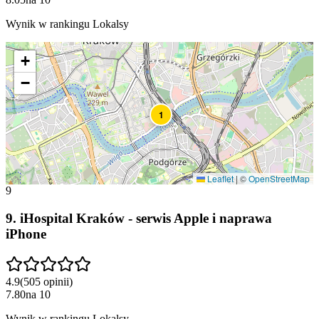
Wynik w rankingu Lokalsy
+
−
1
Leaflet
|
©
OpenStreetMap
9
9
.
iHospital Kraków - serwis Apple i naprawa
iPhone
4.9
(
505
opinii
)
7.80
na
10
Wynik w rankingu Lokalsy