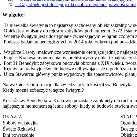
—
Czy obiekt jest dostępny dla osób z niepełnosprawnościami?
W pigułce:
Ta niewielka świątynia to najstarszy zachowany obiekt sakralny w sw
Obiekt jest wpisany do rejestru zabytków pod numerem A-72 i stan
Wnętrze świątyni jest udostępniane zwiedzającym w ograniczonym z
Podczas badań archeologicznych w 2014 roku odkryto pod posadzką
Wzgórze Lasoty: malownicze wzniesienie oferujące jedną z najlepsz
Kopiec Krakusa: monumentalny, prehistoryczny obiekt znajdujący si
Fort 31 Benedykt: zabytkowa budowla obronna z XIX wieku, tworzą
Rękawka: tradycyjne święto ludowe odbywające się u podnóża kopca, 
Ulica Stawarza: główny punkt wypadowy dla spacerowiczów planuj
Najważniejsze informacje dla zwiedzających kościół św. Benedykta
Kiedy można zobaczyć wnętrze świątyni?
Kościół św. Benedykta w Krakowie pozostaje zamknięty dla ruchu tury
najlepszym momentem są letnie soboty, kiedy to budowla otwiera swoj
OKAZJA
STATU
Soboty wakacyjne
Ogranic
Święto Rękawki
Dostęp 
Dni powszednie
Obiekt z