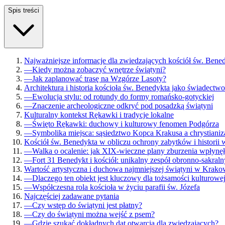
Spis treści
Najważniejsze informacje dla zwiedzających kościół św. Bene
—
Kiedy można zobaczyć wnętrze świątyni?
—
Jak zaplanować trasę na Wzgórze Lasoty?
Architektura i historia kościoła św. Benedykta jako świadectw
—
Ewolucja stylu: od rotundy do formy romańsko-gotyckiej
—
Znaczenie archeologiczne odkryć pod posadzką świątyni
Kulturalny kontekst Rękawki i tradycje lokalne
—
Święto Rękawki: duchowy i kulturowy fenomen Podgórza
—
Symbolika miejsca: sąsiedztwo Kopca Krakusa a chrystianiz
Kościół św. Benedykta w obliczu ochrony zabytków i historii
—
Walka o ocalenie: jak XIX-wieczne plany zburzenia wpłynęł
—
Fort 31 Benedykt i kościół: unikalny zespół obronno-sakraln
Wartość artystyczna i duchowa najmniejszej świątyni w Krako
—
Dlaczego ten obiekt jest kluczowy dla tożsamości kulturowej
—
Współczesna rola kościoła w życiu parafii św. Józefa
Najczęściej zadawane pytania
—
Czy wstęp do świątyni jest płatny?
—
Czy do świątyni można wejść z psem?
—
Gdzie szukać dokładnych dat otwarcia dla zwiedzających?