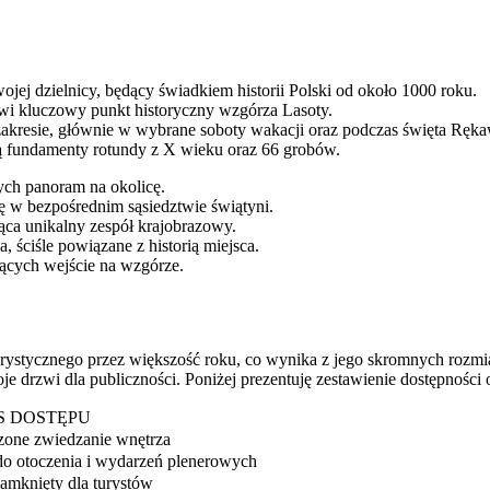
ojej dzielnicy, będący świadkiem historii Polski od około 1000 roku.
owi kluczowy punkt historyczny wzgórza Lasoty.
akresie, głównie w wybrane soboty wakacji oraz podczas święta Ręka
 fundamenty rotundy z X wieku oraz 66 grobów.
ych panoram na okolicę.
ę w bezpośrednim sąsiedztwie świątyni.
ca unikalny zespół krajobrazowy.
ściśle powiązane z historią miejsca.
ących wejście na wzgórze.
stycznego przez większość roku, co wynika z jego skromnych rozmiarów o
e drzwi dla publiczności. Poniżej prezentuję zestawienie dostępności 
S DOSTĘPU
zone zwiedzanie wnętrza
do otoczenia i wydarzeń plenerowych
amknięty dla turystów