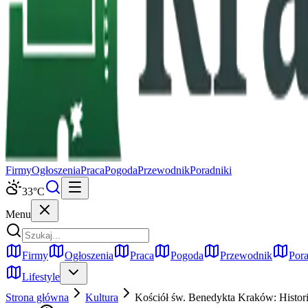
Firmy
Ogłoszenia
Praca
Pogoda
Przewodnik
Poradniki
33
°C
Menu
Firmy
Ogłoszenia
Praca
Pogoda
Przewodnik
Pora
Lifestyle
Strona główna
Kultura
Kościół św. Benedykta Kraków: Historia,