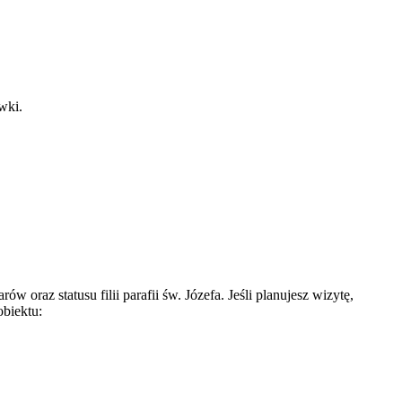
wki.
raz statusu filii parafii św. Józefa. Jeśli planujesz wizytę,
obiektu: