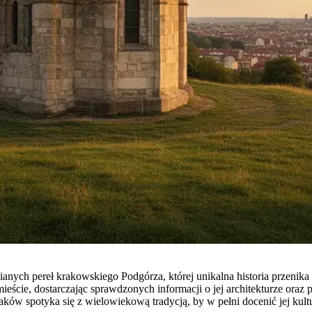
nianych pereł krakowskiego Podgórza, której unikalna historia przeni
 mieście, dostarczając sprawdzonych informacji o jej architekturze o
aków spotyka się z wielowiekową tradycją, by w pełni docenić jej kul