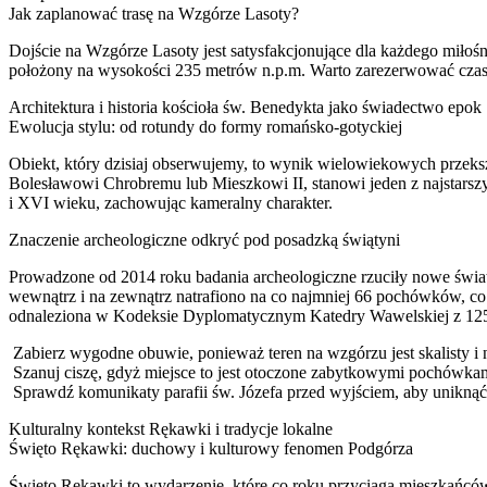
Jak zaplanować trasę na Wzgórze Lasoty?
Dojście na Wzgórze Lasoty jest satysfakcjonujące dla każdego miłośn
położony na wysokości 235 metrów n.p.m. Warto zarezerwować czas na 
Architektura i historia kościoła św. Benedykta jako świadectwo epok
Ewolucja stylu: od rotundy do formy romańsko-gotyckiej
Obiekt, który dzisiaj obserwujemy, to wynik wielowiekowych przeksz
Bolesławowi Chrobremu lub Mieszkowi II, stanowi jeden z najstarszyc
i XVI wieku, zachowując kameralny charakter.
Znaczenie archeologiczne odkryć pod posadzką świątyni
Prowadzone od 2014 roku badania archeologiczne rzuciły nowe światł
wewnątrz i na zewnątrz natrafiono na co najmniej 66 pochówków, co
odnaleziona w Kodeksie Dyplomatycznym Katedry Wawelskiej z 1254
Zabierz wygodne obuwie, ponieważ teren na wzgórzu jest skalisty i 
Szanuj ciszę, gdyż miejsce to jest otoczone zabytkowymi pochówka
Sprawdź komunikaty parafii św. Józefa przed wyjściem, aby uniknąć
Kulturalny kontekst Rękawki i tradycje lokalne
Święto Rękawki: duchowy i kulturowy fenomen Podgórza
Święto Rękawki to wydarzenie, które co roku przyciąga mieszkańców 