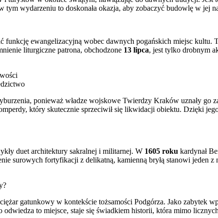
o w tym wydarzeniu to doskonała okazja, aby zobaczyć budowlę w jej 
łnić funkcję ewangelizacyjną wobec dawnych pogańskich miejsc kultu
nienie liturgiczne patrona, obchodzone
13 lipca
, jest tylko drobnym
owości
edzictwo
yburzenia, ponieważ władze wojskowe Twierdzy Kraków uznały go za p
perdy, który skutecznie sprzeciwił się likwidacji obiektu. Dzięki je
ły duet architektury sakralnej i militarnej. W
1605 roku
kardynał Ber
ienie surowych fortyfikacji z delikatną, kamienną bryłą stanowi jeden
cy?
y ciężar gatunkowy w kontekście tożsamości Podgórza. Jako zabytek w
o odwiedza to miejsce, staje się świadkiem historii, która mimo liczny