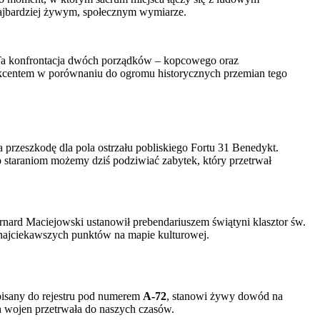
najbardziej żywym, społecznym wymiarze.
. Ta konfrontacja dwóch porządków – kopcowego oraz
 akcentem w porównaniu do ogromu historycznych przemian tego
rzeszkodę dla pola ostrzału pobliskiego Fortu 31 Benedykt.
go staraniom możemy dziś podziwiać zabytek, który przetrwał
nard Maciejowski ustanowił prebendariuszem świątyni klasztor św.
 z najciekawszych punktów na mapie kulturowej.
pisany do rejestru pod numerem
A-72
, stanowi żywy dowód na
ch wojen przetrwała do naszych czasów.