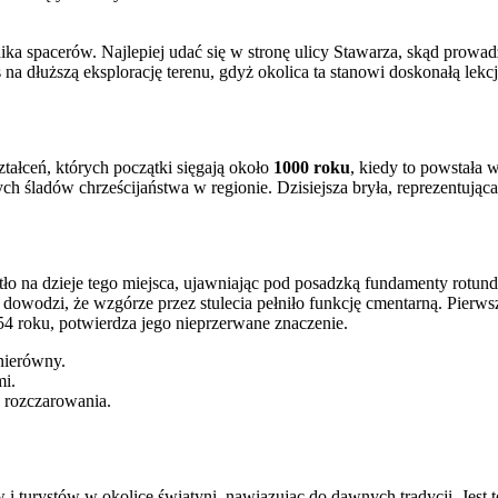
ika spacerów. Najlepiej udać się w stronę ulicy Stawarza, skąd prowa
dłuższą eksplorację terenu, gdyż okolica ta stanowi doskonałą lekcję h
tałceń, których początki sięgają około
1000 roku
, kiedy to powstała 
h śladów chrześcijaństwa w regionie. Dzisiejsza bryła, reprezentując
o na dzieje tego miejsca, ujawniając pod posadzką fundamenty rotund
 dowodzi, że wzgórze przez stulecia pełniło funkcję cmentarną. Pier
 roku, potwierdza jego nieprzerwane znaczenie.
nierówny.
mi.
 rozczarowania.
i turystów w okolice świątyni, nawiązując do dawnych tradycji. Jest