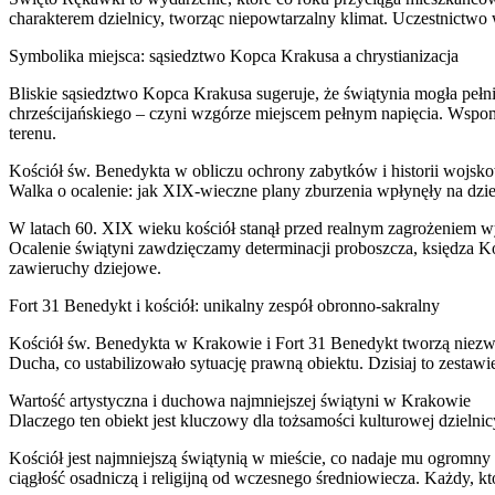
charakterem dzielnicy, tworząc niepowtarzalny klimat. Uczestnictw
Symbolika miejsca: sąsiedztwo Kopca Krakusa a chrystianizacja
Bliskie sąsiedztwo Kopca Krakusa sugeruje, że świątynia mogła pe
chrześcijańskiego – czyni wzgórze miejscem pełnym napięcia. Wspom
terenu.
Kościół św. Benedykta w obliczu ochrony zabytków i historii wojsk
Walka o ocalenie: jak XIX-wieczne plany zburzenia wpłynęły na dzi
W latach 60. XIX wieku kościół stanął przed realnym zagrożeniem w
Ocalenie świątyni zawdzięczamy determinacji proboszcza, księdza Kom
zawieruchy dziejowe.
Fort 31 Benedykt i kościół: unikalny zespół obronno-sakralny
Kościół św. Benedykta w Krakowie i Fort 31 Benedykt tworzą niezwyk
Ducha, co ustabilizowało sytuację prawną obiektu. Dzisiaj to zestaw
Wartość artystyczna i duchowa najmniejszej świątyni w Krakowie
Dlaczego ten obiekt jest kluczowy dla tożsamości kulturowej dzielni
Kościół jest najmniejszą świątynią w mieście, co nadaje mu ogromn
ciągłość osadniczą i religijną od wczesnego średniowiecza. Każdy, kt