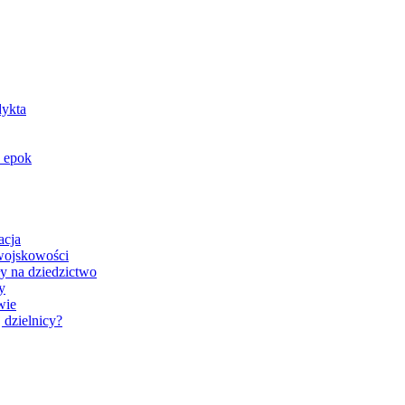
dykta
o epok
acja
 wojskowości
y na dziedzictwo
y
wie
 dzielnicy?