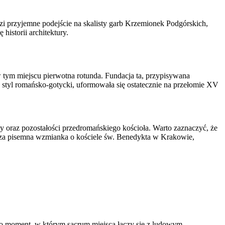
dzi przyjemne podejście na skalisty garb Krzemionek Podgórskich,
istorii architektury.
w tym miejscu pierwotna rotunda. Fundacja ta, przypisywana
a styl romańsko-gotycki, uformowała się ostatecznie na przełomie XV
y oraz pozostałości przedromańskiego kościoła. Warto zaznaczyć, że
wsza pisemna wzmianka o kościele św. Benedykta w Krakowie,
 to moment, w którym sacrum miejsca łączy się z ludowym