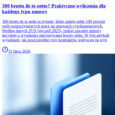
300 brutto ile to netto? Praktyczne wyliczenia dla
każdego typu umowy
300 brutto ile to netto to pytanie, które zadaje sobie 100 procent
osób rozpoczynających pracę na umowach cywilnoprawnych.
Według danych ZUS (styczeń 2025), rodzaj zawartej umowy
decyduje o wysokości otrzymywanej kwoty netto. W tym artykule
wyjaśniam, jak poszczególne typy kontraktów wpływają na wyn
31 lipca 2026