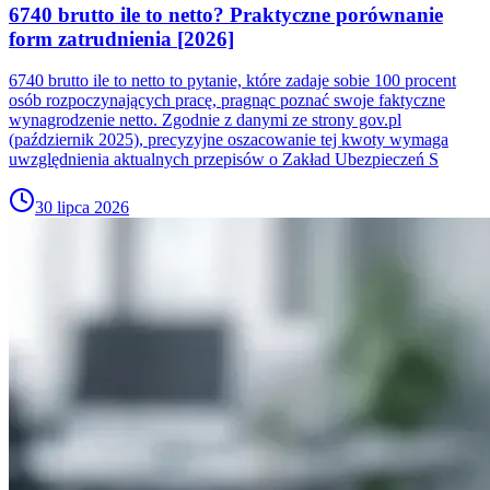
6740 brutto ile to netto? Praktyczne porównanie
form zatrudnienia [2026]
6740 brutto ile to netto to pytanie, które zadaje sobie 100 procent
osób rozpoczynających pracę, pragnąc poznać swoje faktyczne
wynagrodzenie netto. Zgodnie z danymi ze strony gov.pl
(październik 2025), precyzyjne oszacowanie tej kwoty wymaga
uwzględnienia aktualnych przepisów o Zakład Ubezpieczeń S
30 lipca 2026