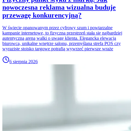
nowoczesna reklama wizualna buduje
przewagę konkurencyjną?
W świecie opanowanym przez cyfrowy szum i powtarzalne
kampanie internetowe, to fizyczna przestrzeń stała się najbardziej
autentyczną areną walki o uwagę klienta. Elegancka elewacja
biurowca, unikalne wnętrze salonu, przemyślana strefa POS czy
wyraziste stoisko targowe potrafią wywrzeć pierwsze wraże
6 sierpnia 2026