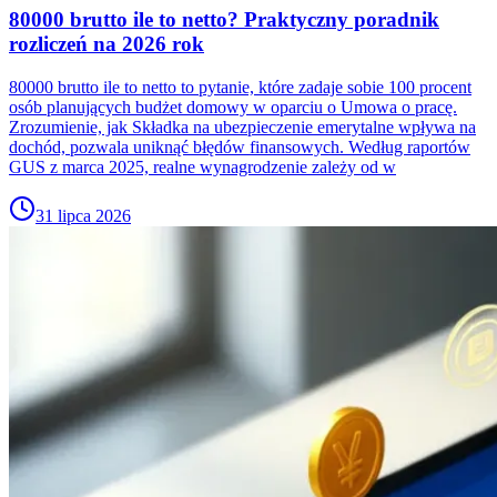
80000 brutto ile to netto? Praktyczny poradnik
rozliczeń na 2026 rok
80000 brutto ile to netto to pytanie, które zadaje sobie 100 procent
osób planujących budżet domowy w oparciu o Umowa o pracę.
Zrozumienie, jak Składka na ubezpieczenie emerytalne wpływa na
dochód, pozwala uniknąć błędów finansowych. Według raportów
GUS z marca 2025, realne wynagrodzenie zależy od w
31 lipca 2026