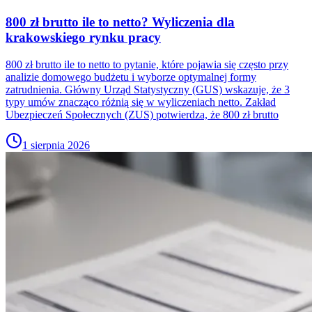
800 zł brutto ile to netto? Wyliczenia dla
krakowskiego rynku pracy
800 zł brutto ile to netto to pytanie, które pojawia się często przy
analizie domowego budżetu i wyborze optymalnej formy
zatrudnienia. Główny Urząd Statystyczny (GUS) wskazuje, że 3
typy umów znacząco różnią się w wyliczeniach netto. Zakład
Ubezpieczeń Społecznych (ZUS) potwierdza, że 800 zł brutto
1 sierpnia 2026