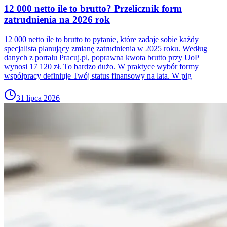
12 000 netto ile to brutto? Przelicznik form
zatrudnienia na 2026 rok
12 000 netto ile to brutto to pytanie, które zadaje sobie każdy
specjalista planujący zmianę zatrudnienia w 2025 roku. Według
danych z portalu Pracuj.pl, poprawna kwota brutto przy UoP
wynosi 17 120 zł. To bardzo dużo. W praktyce wybór formy
współpracy definiuje Twój status finansowy na lata. W pig
31 lipca 2026