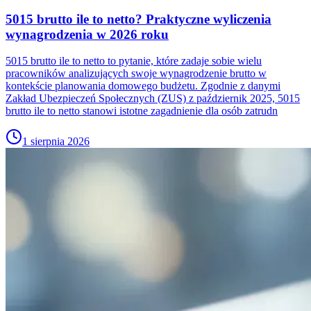
5015 brutto ile to netto? Praktyczne wyliczenia
wynagrodzenia w 2026 roku
5015 brutto ile to netto to pytanie, które zadaje sobie wielu
pracowników analizujących swoje wynagrodzenie brutto w
kontekście planowania domowego budżetu. Zgodnie z danymi
Zakład Ubezpieczeń Społecznych (ZUS) z październik 2025, 5015
brutto ile to netto stanowi istotne zagadnienie dla osób zatrudn
1 sierpnia 2026