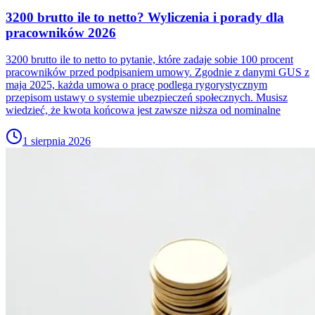
3200 brutto ile to netto? Wyliczenia i porady dla
pracowników 2026
3200 brutto ile to netto to pytanie, które zadaje sobie 100 procent
pracowników przed podpisaniem umowy. Zgodnie z danymi GUS z
maja 2025, każda umowa o pracę podlega rygorystycznym
przepisom ustawy o systemie ubezpieczeń społecznych. Musisz
wiedzieć, że kwota końcowa jest zawsze niższa od nominalne
1 sierpnia 2026