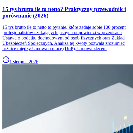
15 tys brutto ile to netto? Praktyczny przewodnik i
porównanie (2026)
15 tys brutto ile to netto to pytanie, które zadaje sobie 100 procent
profesjonalistów szukających jasnych odpowiedzi w przepisach
Ustawa o podatku dochodowym od osób fizycznych oraz Zakład
Ubezpieczeń Społecznych. Analiza tej kwoty pozwala zrozumieć
różnice między Umowa o pracę (UoP), Umowa zleceni
1 sierpnia 2026