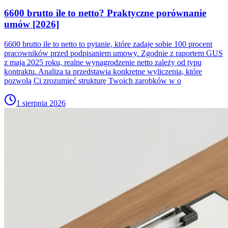
6600 brutto ile to netto? Praktyczne porównanie
umów [2026]
6600 brutto ile to netto to pytanie, które zadaje sobie 100 procent
pracowników przed podpisaniem umowy. Zgodnie z raportem GUS
z maja 2025 roku, realne wynagrodzenie netto zależy od typu
kontraktu. Analiza ta przedstawia konkretne wyliczenia, które
pozwolą Ci zrozumieć strukturę Twoich zarobków w o
1 sierpnia 2026