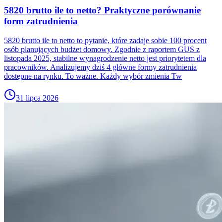
5820 brutto ile to netto? Praktyczne porównanie
form zatrudnienia
5820 brutto ile to netto to pytanie, które zadaje sobie 100 procent
osób planujących budżet domowy. Zgodnie z raportem GUS z
listopada 2025, stabilne wynagrodzenie netto jest priorytetem dla
pracowników. Analizujemy dziś 4 główne formy zatrudnienia
dostępne na rynku. To ważne. Każdy wybór zmienia Tw
31 lipca 2026