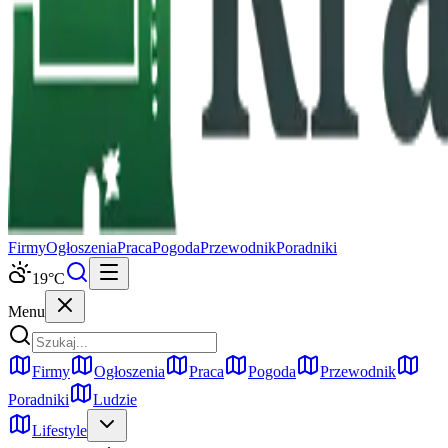
Firmy
Ogłoszenia
Praca
Pogoda
Przewodnik
Poradniki
19
°C
Menu
Firmy
Ogłoszenia
Praca
Pogoda
Przewodnik
Poradniki
Ludzie
Lifestyle