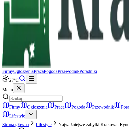
Firmy
Ogłoszenia
Praca
Pogoda
Przewodnik
Poradniki
27
°C
Menu
Firmy
Ogłoszenia
Praca
Pogoda
Przewodnik
Pora
Lifestyle
Strona główna
Lifestyle
Najważniejsze zabytki Krakowa: Rynek