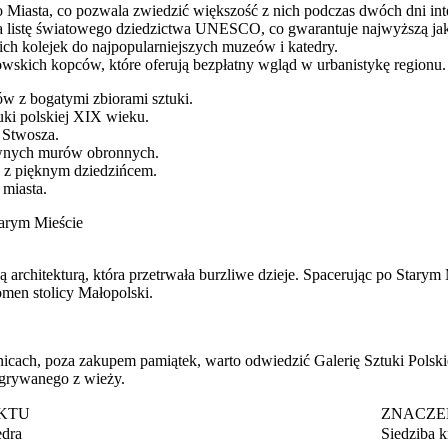
o Miasta, co pozwala zwiedzić większość z nich podczas dwóch dni in
a listę światowego dziedzictwa UNESCO, co gwarantuje najwyższą ja
ich kolejek do najpopularniejszych muzeów i katedry.
wskich kopców, które oferują bezpłatny wgląd w urbanistykę regionu.
w z bogatymi zbiorami sztuki.
tuki polskiej XIX wieku.
 Stwosza.
awnych murów obronnych.
o z pięknym dziedzińcem.
miasta.
tarym Mieście
rchitekturą, która przetrwała burzliwe dzieje. Spacerując po Starym
omen stolicy Małopolski.
icach, poza zakupem pamiątek, warto odwiedzić Galerię Sztuki Polski
odgrywanego z wieży.
EKTU
ZNACZE
dra
Siedziba 