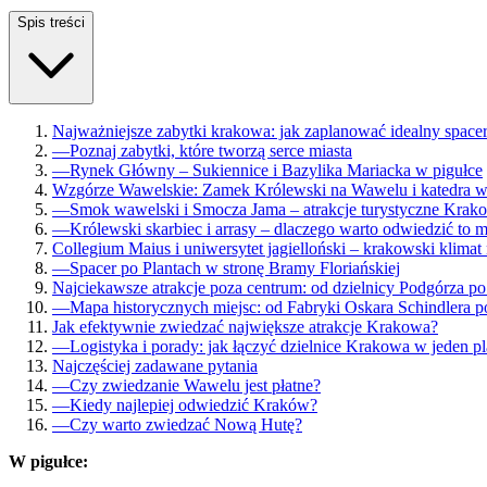
Spis treści
Najważniejsze zabytki krakowa: jak zaplanować idealny space
—
Poznaj zabytki, które tworzą serce miasta
—
Rynek Główny – Sukiennice i Bazylika Mariacka w pigułce
Wzgórze Wawelskie: Zamek Królewski na Wawelu i katedra wa
—
Smok wawelski i Smocza Jama – atrakcje turystyczne Krako
—
Królewski skarbiec i arrasy – dlaczego warto odwiedzić to m
Collegium Maius i uniwersytet jagielloński – krakowski klimat
—
Spacer po Plantach w stronę Bramy Floriańskiej
Najciekawsze atrakcje poza centrum: od dzielnicy Podgórza p
—
Mapa historycznych miejsc: od Fabryki Oskara Schindlera 
Jak efektywnie zwiedzać największe atrakcje Krakowa?
—
Logistyka i porady: jak łączyć dzielnice Krakowa w jeden p
Najczęściej zadawane pytania
—
Czy zwiedzanie Wawelu jest płatne?
—
Kiedy najlepiej odwiedzić Kraków?
—
Czy warto zwiedzać Nową Hutę?
W pigułce: