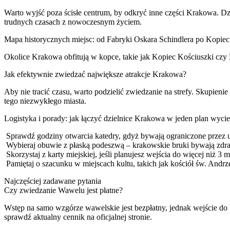
Warto wyjść poza ścisłe centrum, by odkryć inne części Krakowa. Dzi
trudnych czasach z nowoczesnym życiem.
Mapa historycznych miejsc: od Fabryki Oskara Schindlera po Kopie
Okolice Krakowa obfitują w kopce, takie jak Kopiec Kościuszki czy K
Jak efektywnie zwiedzać największe atrakcje Krakowa?
Aby nie tracić czasu, warto podzielić zwiedzanie na strefy. Skupieni
tego niezwykłego miasta.
Logistyka i porady: jak łączyć dzielnice Krakowa w jeden plan wycie
Sprawdź godziny otwarcia katedry, gdyż bywają ograniczone przez ur
Wybieraj obuwie z płaską podeszwą – krakowskie bruki bywają zdrad
Skorzystaj z karty miejskiej, jeśli planujesz wejścia do więcej niż 
Pamiętaj o szacunku w miejscach kultu, takich jak kościół św. Andrze
Najczęściej zadawane pytania
Czy zwiedzanie Wawelu jest płatne?
Wstęp na samo wzgórze wawelskie jest bezpłatny, jednak wejście do 
sprawdź aktualny cennik na oficjalnej stronie.