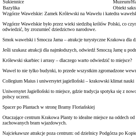
Sukiennice
Muzeum/Ha
Bazylika
Obiekt sakr
Wzgórze Wawelskie: Zamek Królewski na Wawelu i katedra wawelska
Wzgórze Wawelskie było przez wieki siedzibą królów Polski, co czyn
odwiedzić, by zrozumieć dziedzictwo narodowe.
Smok wawelski i Smocza Jama – atrakcje turystyczne Krakowa dla dz
Jeśli szukasz atrakcji dla najmłodszych, odwiedź Smoczą Jamę u podn
Królewski skarbiec i arrasy – dlaczego warto odwiedzić to miejsce?
Wawel to nie tylko budynki, to przede wszystkim zgromadzone wewn
Collegium Maius i uniwersytet jagielloński – krakowski klimat nauki
Uniwersytet Jagielloński to miejsce, gdzie tradycja spotyka się z no
polscy uczeni.
Spacer po Plantach w stronę Bramy Floriańskiej
Otaczające centrum Krakowa Planty to idealne miejsce na oddech od z
zachowanych bram wjazdowych.
Najciekawsze atrakcje poza centrum: od dzielnicy Podgórza po Kopi