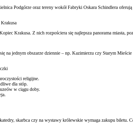
elnica Podgórze oraz tereny wokół Fabryki Oskara Schindlera oferują z
c Krakusa
opiec Krakusa. Z nich rozpościera się najlepsza panorama miasta, poz
e się na jednym obszarze dziennie – np. Kazimierzu czy Starym Mieście 
czki
oczystości religijne.
liwe dla stóp.
3 muzeów w ciągu doby.
ja.
katedry, skarbca czy na wystawy królewskie wymaga zakupu biletu. Cen