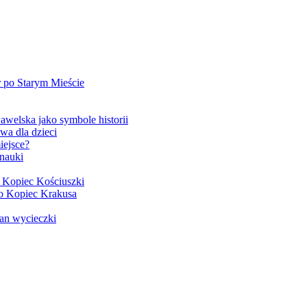
r po Starym Mieście
welska jako symbole historii
wa dla dzieci
iejsce?
 nauki
o Kopiec Kościuszki
po Kopiec Krakusa
lan wycieczki