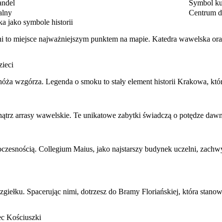
ndel
Symbol ku
alny
Centrum 
 jako symbole historii
i to miejsce najważniejszym punktem na mapie. Katedra wawelska oraz 
ieci
óża wzgórza. Legenda o smoku to stały element historii Krakowa, który
ątrz arrasy wawelskie. Te unikatowe zabytki świadczą o potędze daw
woczesnością. Collegium Maius, jako najstarszy budynek uczelni, zachw
giełku. Spacerując nimi, dotrzesz do Bramy Floriańskiej, która stanow
ec Kościuszki