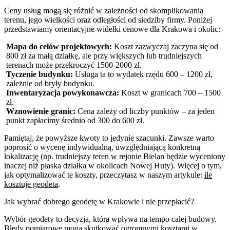
Ceny usług mogą się różnić w zależności od skomplikowania
terenu, jego wielkości oraz odległości od siedziby firmy. Poniżej
przedstawiamy orientacyjne widełki cenowe dla Krakowa i okolic:
Mapa do celów projektowych:
Koszt zazwyczaj zaczyna się od
800 zł za małą działkę, ale przy większych lub trudniejszych
terenach może przekroczyć 1500-2000 zł.
Tyczenie budynku:
Usługa ta to wydatek rzędu 600 – 1200 zł,
zależnie od bryły budynku.
Inwentaryzacja powykonawcza:
Koszt w granicach 700 – 1500
zł.
Wznowienie granic:
Cena zależy od liczby punktów – za jeden
punkt zapłacimy średnio od 300 do 600 zł.
Pamiętaj, że powyższe kwoty to jedynie szacunki. Zawsze warto
poprosić o wycenę indywidualną, uwzględniającą konkretną
lokalizację (np. trudniejszy teren w rejonie Bielan będzie wyceniony
inaczej niż płaska działka w okolicach Nowej Huty). Więcej o tym,
jak optymalizować te koszty, przeczytasz w naszym artykule:
ile
kosztuje geodeta
.
Jak wybrać dobrego geodetę w Krakowie i nie przepłacić?
Wybór geodety to decyzja, która wpływa na tempo całej budowy.
Błędy pomiarowe mogą skutkować ogromnymi kosztami w