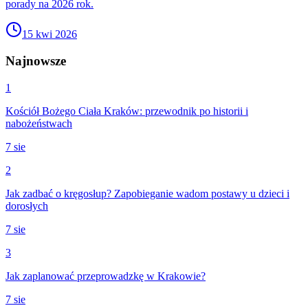
porady na 2026 rok.
15 kwi 2026
Najnowsze
1
Kościół Bożego Ciała Kraków: przewodnik po historii i
nabożeństwach
7 sie
2
Jak zadbać o kręgosłup? Zapobieganie wadom postawy u dzieci i
dorosłych
7 sie
3
Jak zaplanować przeprowadzkę w Krakowie?
7 sie