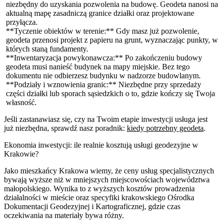
niezbędny do uzyskania pozwolenia na budowę. Geodeta nanosi na
aktualną mapę zasadniczą granice działki oraz projektowane
przyłącza.
**Tyczenie obiektów w terenie:** Gdy masz już pozwolenie,
geodeta przenosi projekt z papieru na grunt, wyznaczając punkty, w
których staną fundamenty.
**Inwentaryzacja powykonawcza:** Po zakończeniu budowy
geodeta musi nanieść budynek na mapy miejskie. Bez tego
dokumentu nie odbierzesz budynku w nadzorze budowlanym.
**Podziały i wznowienia granic:** Niezbędne przy sprzedaży
części działki lub sporach sąsiedzkich o to, gdzie kończy się Twoja
własność.
Jeśli zastanawiasz się, czy na Twoim etapie inwestycji usługa jest
już niezbędna, sprawdź nasz poradnik:
kiedy potrzebny geodeta
.
Ekonomia inwestycji: ile realnie kosztują usługi geodezyjne w
Krakowie?
Jako mieszkańcy Krakowa wiemy, że ceny usług specjalistycznych
bywają wyższe niż w mniejszych miejscowościach województwa
małopolskiego. Wynika to z wyższych kosztów prowadzenia
działalności w mieście oraz specyfiki krakowskiego Ośrodka
Dokumentacji Geodezyjnej i Kartograficznej, gdzie czas
oczekiwania na materiały bywa różny.