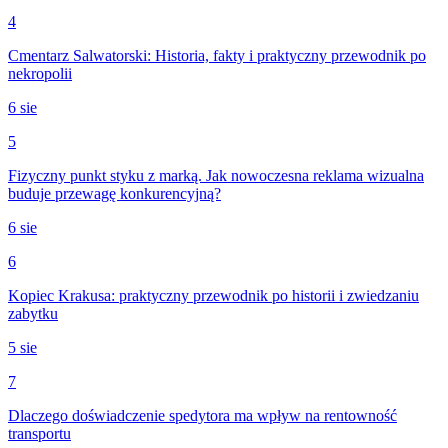
4
Cmentarz Salwatorski: Historia, fakty i praktyczny przewodnik po
nekropolii
6 sie
5
Fizyczny punkt styku z marką. Jak nowoczesna reklama wizualna
buduje przewagę konkurencyjną?
6 sie
6
Kopiec Krakusa: praktyczny przewodnik po historii i zwiedzaniu
zabytku
5 sie
7
Dlaczego doświadczenie spedytora ma wpływ na rentowność
transportu