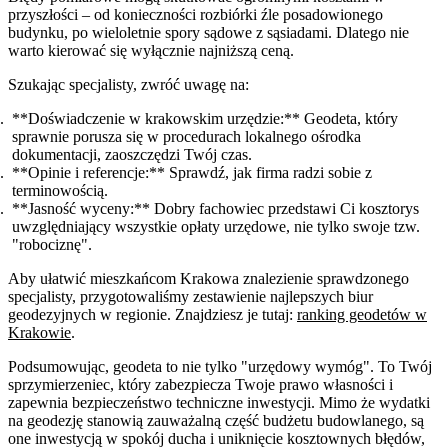
przyszłości – od konieczności rozbiórki źle posadowionego
budynku, po wieloletnie spory sądowe z sąsiadami. Dlatego nie
warto kierować się wyłącznie najniższą ceną.
Szukając specjalisty, zwróć uwagę na:
**Doświadczenie w krakowskim urzędzie:** Geodeta, który
sprawnie porusza się w procedurach lokalnego ośrodka
dokumentacji, zaoszczędzi Twój czas.
**Opinie i referencje:** Sprawdź, jak firma radzi sobie z
terminowością.
**Jasność wyceny:** Dobry fachowiec przedstawi Ci kosztorys
uwzględniający wszystkie opłaty urzędowe, nie tylko swoje tzw.
"robociznę".
Aby ułatwić mieszkańcom Krakowa znalezienie sprawdzonego
specjalisty, przygotowaliśmy zestawienie najlepszych biur
geodezyjnych w regionie. Znajdziesz je tutaj:
ranking geodetów w
Krakowie
.
Podsumowując, geodeta to nie tylko "urzędowy wymóg". To Twój
sprzymierzeniec, który zabezpiecza Twoje prawo własności i
zapewnia bezpieczeństwo techniczne inwestycji. Mimo że wydatki
na geodezję stanowią zauważalną część budżetu budowlanego, są
one inwestycją w spokój ducha i uniknięcie kosztownych błędów,