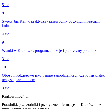
5 sie
8
Święty Jan Kanty: praktyczny przewodnik po życiu i miejscach
kultu
4 sie
9
Wianki w Krakowie: program, atrakcje i praktyczny poradnik
3 sie
10
Obozy młodzieżowe jako trening samodzielności: czego nastolatek
uczy się poza domem
3 sie
Krakówinfo24.pl
Poradniki, przewodniki i praktyczne informacje — Kraków i nie
tylko. Firmy, praca, ogłoszenia.