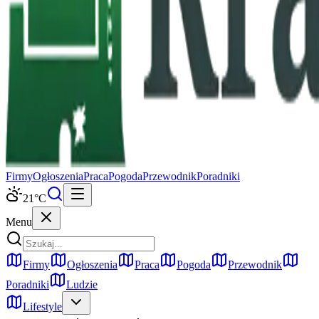
Firmy
Ogłoszenia
Praca
Pogoda
Przewodnik
Poradniki
21
°C
Menu
Firmy
Ogłoszenia
Praca
Pogoda
Przewodnik
Poradniki
Ludzie
Lifestyle