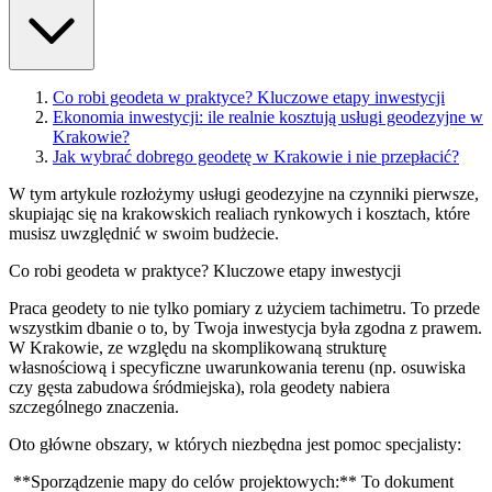
Co robi geodeta w praktyce? Kluczowe etapy inwestycji
Ekonomia inwestycji: ile realnie kosztują usługi geodezyjne w
Krakowie?
Jak wybrać dobrego geodetę w Krakowie i nie przepłacić?
W tym artykule rozłożymy usługi geodezyjne na czynniki pierwsze,
skupiając się na krakowskich realiach rynkowych i kosztach, które
musisz uwzględnić w swoim budżecie.
Co robi geodeta w praktyce? Kluczowe etapy inwestycji
Praca geodety to nie tylko pomiary z użyciem tachimetru. To przede
wszystkim dbanie o to, by Twoja inwestycja była zgodna z prawem.
W Krakowie, ze względu na skomplikowaną strukturę
własnościową i specyficzne uwarunkowania terenu (np. osuwiska
czy gęsta zabudowa śródmiejska), rola geodety nabiera
szczególnego znaczenia.
Oto główne obszary, w których niezbędna jest pomoc specjalisty:
**Sporządzenie mapy do celów projektowych:** To dokument