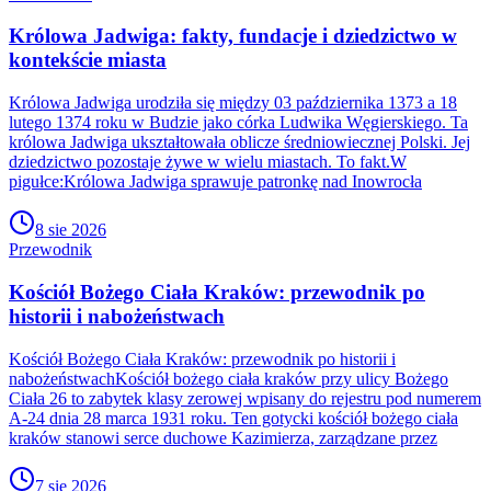
Królowa Jadwiga: fakty, fundacje i dziedzictwo w
kontekście miasta
Królowa Jadwiga urodziła się między 03 października 1373 a 18
lutego 1374 roku w Budzie jako córka Ludwika Węgierskiego. Ta
królowa Jadwiga ukształtowała oblicze średniowiecznej Polski. Jej
dziedzictwo pozostaje żywe w wielu miastach. To fakt.W
pigułce:Królowa Jadwiga sprawuje patronkę nad Inowrocła
8 sie 2026
Przewodnik
Kościół Bożego Ciała Kraków: przewodnik po
historii i nabożeństwach
Kościół Bożego Ciała Kraków: przewodnik po historii i
nabożeństwachKościół bożego ciała kraków przy ulicy Bożego
Ciała 26 to zabytek klasy zerowej wpisany do rejestru pod numerem
A-24 dnia 28 marca 1931 roku. Ten gotycki kościół bożego ciała
kraków stanowi serce duchowe Kazimierza, zarządzane przez
7 sie 2026