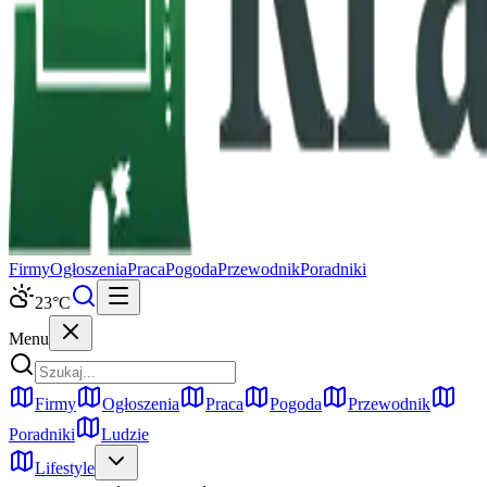
Firmy
Ogłoszenia
Praca
Pogoda
Przewodnik
Poradniki
23
°C
Menu
Firmy
Ogłoszenia
Praca
Pogoda
Przewodnik
Poradniki
Ludzie
Lifestyle