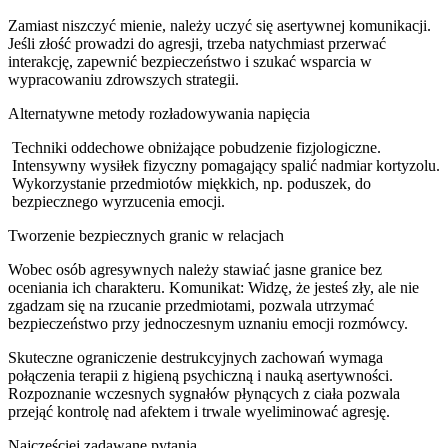
Zamiast niszczyć mienie, należy uczyć się asertywnej komunikacji.
Jeśli złość prowadzi do agresji, trzeba natychmiast przerwać
interakcję, zapewnić bezpieczeństwo i szukać wsparcia w
wypracowaniu zdrowszych strategii.
Alternatywne metody rozładowywania napięcia
Techniki oddechowe obniżające pobudzenie fizjologiczne.
Intensywny wysiłek fizyczny pomagający spalić nadmiar kortyzolu.
Wykorzystanie przedmiotów miękkich, np. poduszek, do
bezpiecznego wyrzucenia emocji.
Tworzenie bezpiecznych granic w relacjach
Wobec osób agresywnych należy stawiać jasne granice bez
oceniania ich charakteru. Komunikat: Widzę, że jesteś zły, ale nie
zgadzam się na rzucanie przedmiotami, pozwala utrzymać
bezpieczeństwo przy jednoczesnym uznaniu emocji rozmówcy.
Skuteczne ograniczenie destrukcyjnych zachowań wymaga
połączenia terapii z higieną psychiczną i nauką asertywności.
Rozpoznanie wczesnych sygnałów płynących z ciała pozwala
przejąć kontrolę nad afektem i trwale wyeliminować agresję.
Najczęściej zadawane pytania