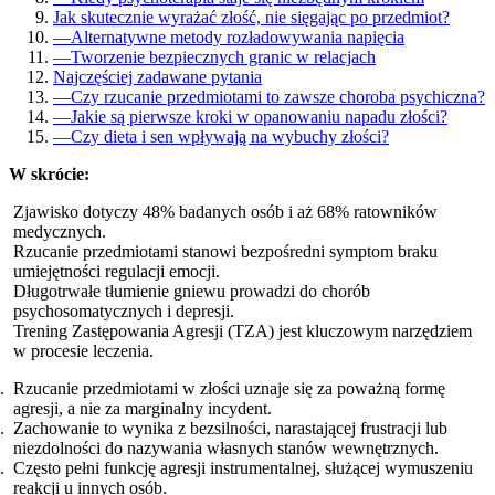
Jak skutecznie wyrażać złość, nie sięgając po przedmiot?
—
Alternatywne metody rozładowywania napięcia
—
Tworzenie bezpiecznych granic w relacjach
Najczęściej zadawane pytania
—
Czy rzucanie przedmiotami to zawsze choroba psychiczna?
—
Jakie są pierwsze kroki w opanowaniu napadu złości?
—
Czy dieta i sen wpływają na wybuchy złości?
W skrócie:
Zjawisko dotyczy 48% badanych osób i aż 68% ratowników
medycznych.
Rzucanie przedmiotami stanowi bezpośredni symptom braku
umiejętności regulacji emocji.
Długotrwałe tłumienie gniewu prowadzi do chorób
psychosomatycznych i depresji.
Trening Zastępowania Agresji (TZA) jest kluczowym narzędziem
w procesie leczenia.
Rzucanie przedmiotami w złości uznaje się za poważną formę
agresji, a nie za marginalny incydent.
Zachowanie to wynika z bezsilności, narastającej frustracji lub
niezdolności do nazywania własnych stanów wewnętrznych.
Często pełni funkcję agresji instrumentalnej, służącej wymuszeniu
reakcji u innych osób.