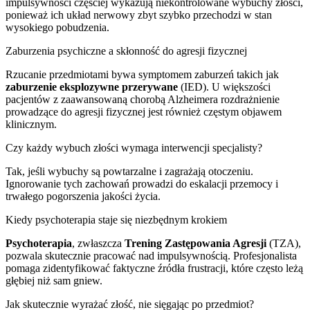
impulsywności częściej wykazują niekontrolowane wybuchy złości,
ponieważ ich układ nerwowy zbyt szybko przechodzi w stan
wysokiego pobudzenia.
Zaburzenia psychiczne a skłonność do agresji fizycznej
Rzucanie przedmiotami bywa symptomem zaburzeń takich jak
zaburzenie eksplozywne przerywane
(IED). U większości
pacjentów z zaawansowaną chorobą Alzheimera rozdrażnienie
prowadzące do agresji fizycznej jest również częstym objawem
klinicznym.
Czy każdy wybuch złości wymaga interwencji specjalisty?
Tak, jeśli wybuchy są powtarzalne i zagrażają otoczeniu.
Ignorowanie tych zachowań prowadzi do eskalacji przemocy i
trwałego pogorszenia jakości życia.
Kiedy psychoterapia staje się niezbędnym krokiem
Psychoterapia
, zwłaszcza
Trening Zastępowania Agresji
(TZA),
pozwala skutecznie pracować nad impulsywnością. Profesjonalista
pomaga zidentyfikować faktyczne źródła frustracji, które często leżą
głębiej niż sam gniew.
Jak skutecznie wyrażać złość, nie sięgając po przedmiot?