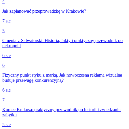
4
Jak zaplanować przeprowadzkę w Krakowie?
7 sie
5
Cmentarz Salwatorski: Historia, fakty i praktyczny przewodnik po
nekropolii
6 sie
6
Fizyczny punkt styku z marką. Jak nowoczesna reklama wizualna
buduje przewagę konkurencyjną?
6 sie
7
Kopiec Krakusa: praktyczny przewodnik po historii i zwiedzaniu
zabytku
5 sie