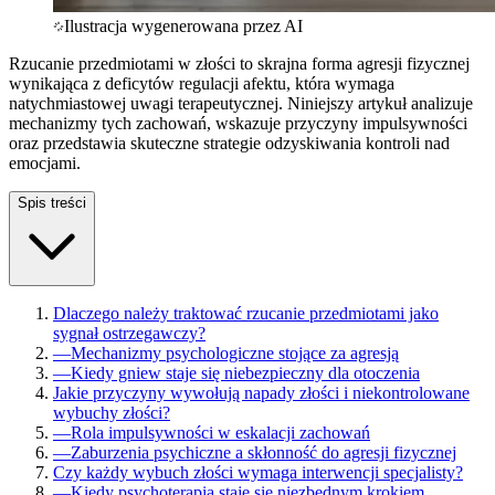
Ilustracja wygenerowana przez AI
Rzucanie przedmiotami w złości to skrajna forma agresji fizycznej
wynikająca z deficytów regulacji afektu, która wymaga
natychmiastowej uwagi terapeutycznej. Niniejszy artykuł analizuje
mechanizmy tych zachowań, wskazuje przyczyny impulsywności
oraz przedstawia skuteczne strategie odzyskiwania kontroli nad
emocjami.
Spis treści
Dlaczego należy traktować rzucanie przedmiotami jako
sygnał ostrzegawczy?
—
Mechanizmy psychologiczne stojące za agresją
—
Kiedy gniew staje się niebezpieczny dla otoczenia
Jakie przyczyny wywołują napady złości i niekontrolowane
wybuchy złości?
—
Rola impulsywności w eskalacji zachowań
—
Zaburzenia psychiczne a skłonność do agresji fizycznej
Czy każdy wybuch złości wymaga interwencji specjalisty?
—
Kiedy psychoterapia staje się niezbędnym krokiem