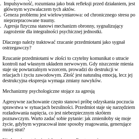
Impulsywność, rozumiana jako brak refleksji przed działaniem, jest
głównym wyzwalaczem tych aktów.
Geneza problemu jest wielowymiarowa: od chronicznego stresu po
nieprzepracowane traumy.
Agresja fizyczna stanowi mechanizm obronny, sygnalizujący
zagrożenie dla integralności psychicznej jednostki.
Dlaczego należy traktować rzucanie przedmiotami jako sygnał
ostrzegawczy?
Rzucanie przedmiotami w złości to czytelny komunikat o utracie
kontroli nad własnym układem nerwowym. Gdy niszczenie mienia
staje się powtarzalnym wzorcem, prowadzi do destrukcji w
relacjach i życiu zawodowym. Złość jest naturalną emocją, lecz jej
destrukcyjna ekspresja wymaga zmiany nawyków.
Mechanizmy psychologiczne stojące za agresją
Agresywne zachowanie często stanowi próbę odzyskania poczucia
sprawstwa w sytuacjach bezsilności. Przedmiot staje się narzędziem
rozładowania napięcia, co jest niebezpiecznym skrótem
poznawczym. Warto zadać sobie pytanie: jak zmieniłoby się moje
życie, gdybym wypracował inne sposoby reagowania, generujące
mniej strat?