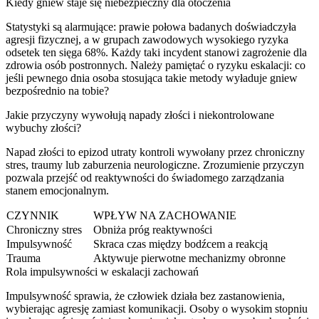
Kiedy gniew staje się niebezpieczny dla otoczenia
Statystyki są alarmujące: prawie połowa badanych doświadczyła
agresji fizycznej, a w grupach zawodowych wysokiego ryzyka
odsetek ten sięga 68%. Każdy taki incydent stanowi zagrożenie dla
zdrowia osób postronnych. Należy pamiętać o ryzyku eskalacji: co
jeśli pewnego dnia osoba stosująca takie metody wyładuje gniew
bezpośrednio na tobie?
Jakie przyczyny wywołują napady złości i niekontrolowane
wybuchy złości?
Napad złości to epizod utraty kontroli wywołany przez chroniczny
stres, traumy lub zaburzenia neurologiczne. Zrozumienie przyczyn
pozwala przejść od reaktywności do świadomego zarządzania
stanem emocjonalnym.
CZYNNIK
WPŁYW NA ZACHOWANIE
Chroniczny stres
Obniża próg reaktywności
Impulsywność
Skraca czas między bodźcem a reakcją
Trauma
Aktywuje pierwotne mechanizmy obronne
Rola impulsywności w eskalacji zachowań
Impulsywność sprawia, że człowiek działa bez zastanowienia,
wybierając agresję zamiast komunikacji. Osoby o wysokim stopniu