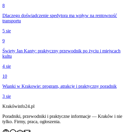
8
Dlaczego doświadczenie spedytora ma wpływ na rentowność
transportu
5 sie
9
Święty Jan Kanty: praktyczny przewodnik po życiu i miejscach
kultu
4 sie
10
Wianki w Krakowie: program, atrakcje i praktyczny poradnik
3 sie
Krakówinfo24.pl
Poradniki, przewodniki i praktyczne informacje — Kraków i nie
tylko. Firmy, praca, ogłoszenia.