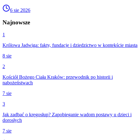
6 sie 2026
Najnowsze
1
Królowa Jadwiga: fakty, fundacje i dziedzictwo w kontekście miasta
8 sie
2
Kościół Bożego Ciała Kraków: przewodnik po historii i
nabożeństwach
7 sie
3
Jak zadbać o kręgosłup? Zapobieganie wadom postawy u dzieci i
dorosłych
7 sie