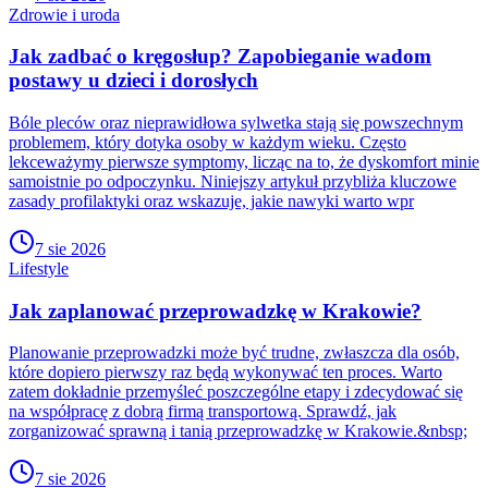
Zdrowie i uroda
Jak zadbać o kręgosłup? Zapobieganie wadom
postawy u dzieci i dorosłych
Bóle pleców oraz nieprawidłowa sylwetka stają się powszechnym
problemem, który dotyka osoby w każdym wieku. Często
lekceważymy pierwsze symptomy, licząc na to, że dyskomfort minie
samoistnie po odpoczynku. Niniejszy artykuł przybliża kluczowe
zasady profilaktyki oraz wskazuje, jakie nawyki warto wpr
7 sie 2026
Lifestyle
Jak zaplanować przeprowadzkę w Krakowie?
Planowanie przeprowadzki może być trudne, zwłaszcza dla osób,
które dopiero pierwszy raz będą wykonywać ten proces. Warto
zatem dokładnie przemyśleć poszczególne etapy i zdecydować się
na współpracę z dobrą firmą transportową. Sprawdź, jak
zorganizować sprawną i tanią przeprowadzkę w Krakowie.&nbsp;
7 sie 2026