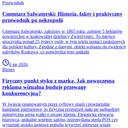
Przewodnik
Cmentarz Salwatorski: Historia, fakty i praktyczny
przewodnik po nekropolii
Cmentarz Salwatorski, założony w 1865 roku, zajmuje 5 hektarów
powierzchni w krakowskiej dzielnicy Zwierzyniec. To miejsce
spoczynku ponad 25 tysięcy osób, w tym wielu postaci zasłużonych
dla polskiej kultury. Zgodnie z danymi, obiekt wpisano do ewidencji
zabytków Krakowa, co potwierdza jego unikaln
6 sie 2026
Biznes
Fizyczny punkt styku z marką. Jak nowoczesna
reklama wizualna buduje przewagę
konkurencyjną?
W świecie opanowanym przez cyfrowy szum i powtarzalne
kampanie internetowe, to fizyczna przestrzeń stała się najbardziej
autentyczną areną walki o uwagę klienta. Elegancka elewacja
biurowca, unikalne wnętrze salonu, przemyślana strefa POS czy
wyraziste stoisko targowe potrafią wywrzeć pierwsze wraże